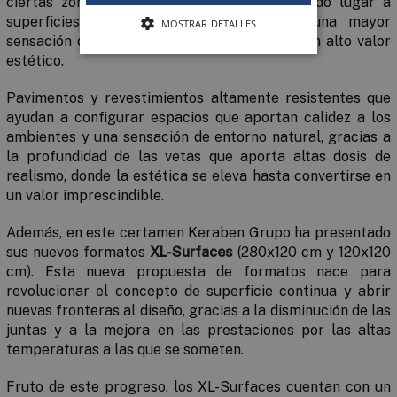
ciertas zonas del diseño de la pieza y dando lugar a
superficies ultra realistas, para generar una mayor
MOSTRAR DETALLES
sensación de naturalidad en los espacios y un alto valor
estético.
Pavimentos y revestimientos altamente resistentes que
ayudan a configurar espacios que aportan calidez a los
ambientes y una sensación de entorno natural, gracias a
la profundidad de las vetas que aporta altas dosis de
realismo, donde la estética se eleva hasta convertirse en
un valor imprescindible.
Además, en este certamen Keraben Grupo ha presentado
sus nuevos formatos
XL-Surfaces
(280x120 cm y 120x120
cm). Esta nueva propuesta de formatos nace para
revolucionar el concepto de superficie continua y abrir
nuevas fronteras al diseño, gracias a la disminución de las
juntas y a la mejora en las prestaciones por las altas
temperaturas a las que se someten.
Fruto de este progreso, los XL-Surfaces cuentan con un