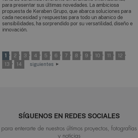
para presentar sus últimas novedades. La ambiciosa
propuesta de Keraben Grupo, que abarca soluciones para
cada necesidad y respuestas para todo un abanico de
sensibilidades, ha sorprendido por su versatilidad, diseño e
innovación.
·
·
·
·
·
·
·
·
·
·
·
·
1
2
3
4
5
6
7
8
9
10
11
12
·
13
14
siguientes
SÍGUENOS EN REDES SOCIALES
para enterarte de nuestros últimos proyectos, fotografías
y noticias