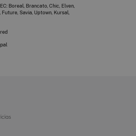
EC: Boreal, Brancato, Chic, Elven,
, Future, Savia, Uptown,
Kursal,
ired
pal
icias