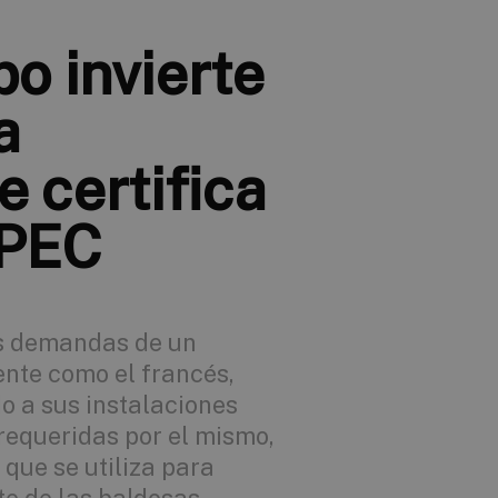
o invierte
a
e certifica
UPEC
las demandas de un
nte como el francés,
o a sus instalaciones
 requeridas por el mismo,
que se utiliza para