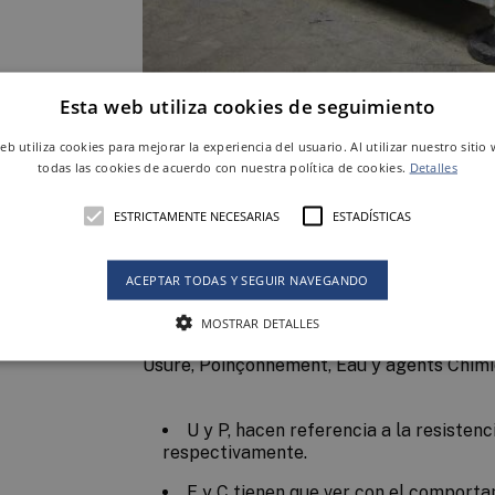
Esta web utiliza cookies de seguimiento
web utiliza cookies para mejorar la experiencia del usuario. Al utilizar nuestro sitio
Este sello, es una marca colectiva de cert
todas las cookies de acuerdo con nuestra política de cookies.
Detalles
que garantiza la seguridad de los producto
la garantía de que el producto cubre las 
ESTRICTAMENTE NECESARIAS
ESTADÍSTICAS
es conforme con las características de seg
calidad, definidas en base a la correspondi
ACEPTAR TODAS Y SEGUIR NAVEGANDO
Cada una de las letras de UPEC hace refer
características evaluadas:
MOSTRAR DETALLES
Usure, Poinçonnement, Eau y agents Chimi
U y P, hacen referencia a la resistenc
respectivamente.
E y C tienen que ver con el comporta