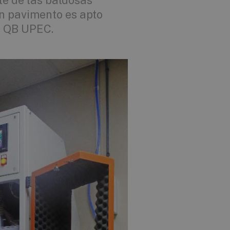
te de las baldosas
n pavimento es apto
ad QB UPEC.