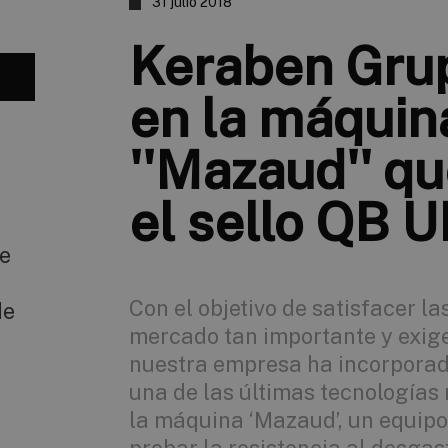
31 julio 2018
Keraben Grup
en la máquin
''Mazaud'' qu
el sello QB 
se
Con el objetivo de satisfacer 
de
mercado tan importante y exige
nuestra empresa ha incorporad
una de las últimas tecnologías
la máquina ‘Mazaud’, un equipo 