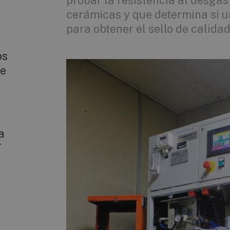
probar la resistencia al desgas
cerámicas y que determina si u
para obtener el sello de calid
os
de
a
T