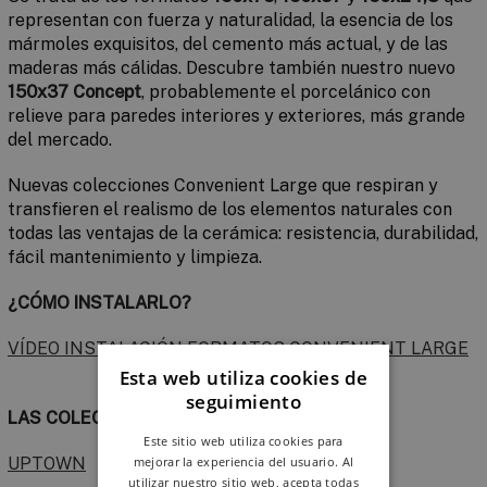
representan con fuerza y naturalidad, la esen­cia de los
mármoles exquisitos, del cemento más actual, y de las
maderas más cálidas. Descubre también nuestro nuevo
150x37 Concept
, probablemente el porcelánico con
relieve para paredes interiores y exteriores, más grande
del mercado.
Nuevas colecciones Convenient Large que respiran y
transfieren el realismo de los elementos naturales con
todas las ventajas de la cerámica: resistencia, durabilidad,
fácil mantenimiento y limpieza.
¿CÓMO INSTALARLO?
VÍDEO INSTALACIÓN FORMATOS CONVENIENT LARGE
Esta web utiliza cookies de
seguimiento
LAS COLECCIONES
Este sitio web utiliza cookies para
UPTOWN
mejorar la experiencia del usuario. Al
utilizar nuestro sitio web, acepta todas