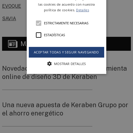
las cookies de acuerdo con nuestra
EVOQUE
política de cookies.
Detalles
SAVIA
ESTRICTAMENTE NECESARIAS
ESTADÍSTICAS
MÁS
NOTICIAS
ACEPTAR TODAS Y SEGUIR NAVEGANDO
MOSTRAR DETALLES
Novedades disponibles en la herramienta
online de diseño 3D de Keraben
Una nueva apuesta de Keraben Grupo por
el ahorro energético