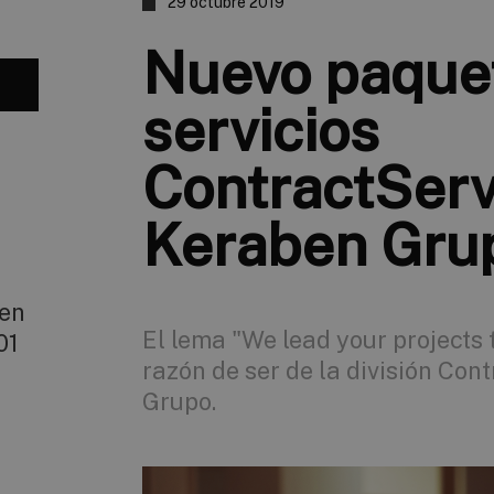
29 octubre 2019
Nuevo paque
servicios
ContractServ
Keraben Gru
 en
El lema "We lead your projects
01
razón de ser de la división Co
Grupo.