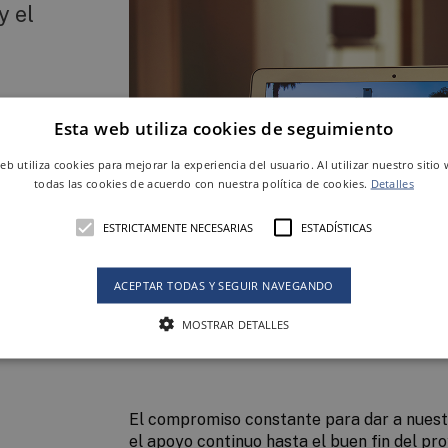
y el
Esta web utiliza cookies de seguimiento
e
web utiliza cookies para mejorar la experiencia del usuario. Al utilizar nuestro sitio
todas las cookies de acuerdo con nuestra política de cookies.
Detalles
asa
ESTRICTAMENTE NECESARIAS
ESTADÍSTICAS
ACEPTAR TODAS Y SEGUIR NAVEGANDO
evo
MOSTRAR DETALLES
El compromiso constante para dar a nuestr
el apoyo continuo hasta el buen fin del pr