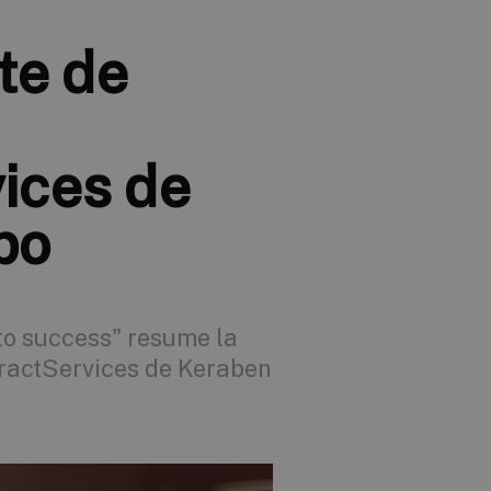
te de
ices de
po
 to success" resume la
ntractServices de Keraben