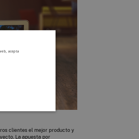
 web, acepta
os clientes el mejor producto y
oyecto. La apuesta por