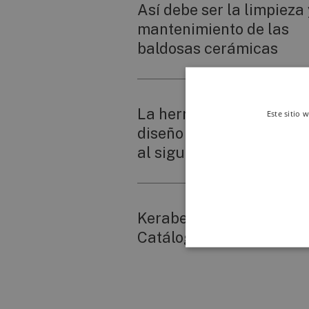
Así debe ser la limpieza 
mantenimiento de las
baldosas cerámicas
La herramienta online d
Este sitio 
diseño 3D de Keraben p
al siguiente nivel
Keraben presenta su nu
Catálogo General 19/20