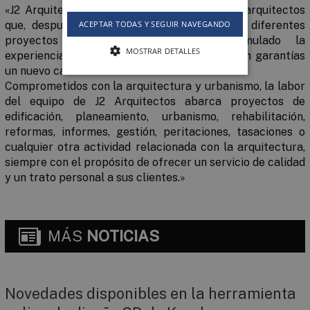
«J2 Arquitectos nace de la inquietud de dos arquitectos
que, después de haber trabajado juntos en diferentes
ACEPTAR TODAS Y SEGUIR NAVEGANDO
proyectos profesionales y haber acumulado la
MOSTRAR DETALLES
experiencia necesaria, deciden emprender con garantías
un nuevo camino.
Comprometidos con la arquitectura y urbanismo, la labor
del equipo de J2 Arquitectos abarca proyectos de
edificación, planeamiento, urbanismo, rehabilitación,
reformas, informes, gestión, peritaciones, tasaciones o
cualquier otra actividad relacionada con la arquitectura,
siempre con el propósito de ofrecer un servicio de calidad
y un trato personal a sus clientes.»
MÁS
NOTICIAS
Novedades disponibles en la herramienta