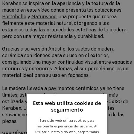
Keraben se inspira en la apariencia y la textura de la
madera en este vídeo donde presenta las colecciones
Portobello
y
Naturwood
, una propuesta que recrea
fielmente este material natural otorgando a las
estancias todas las propiedades estéticas de la madera,
pero con una mayor resistencia y durabilidad.
Gracias a su versión
Antislip
, los suelos de madera
cerámica son idóneos para su uso en el exterior,
consiguiendo una mayor continuidad visual entre espacios
interiores y exteriores. Además, al ser porcelánico, es un
material ideal para su
uso en fachadas
.
La madera llevada a pavimentos cerámicos ya no tiene
límites; listones extendidos a una nueva versión más
estilizada y mucho más real:
el nuevo formato 20x120 de
Esta web utiliza cookies de
Keraben
. Una opción que permite crear diferentes
seguimiento
sensaciones en los espacios según la colocación de las
Este sitio web utiliza cookies para
piezas.
mejorar la experiencia del usuario. Al
utilizar nuestro sitio web, acepta todas
VER VÍDEO