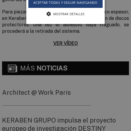
ACEPTAR TODAS Y SEGUIR NAVEGANDO
Para piezas de revestimientos porosas o de poco espesor,
MOSTRAR DETALLES
en Keraben Grupo recomendamos la instalación de discos
protectores. Una vez el adhesivo haya fraguado, se
procederá a la retirada del sistema.
VER VÍDEO
MÁS
NOTICIAS
Architect @ Work Paris
KERABEN GRUPO impulsa el proyecto
europeo de investigación DESTINY