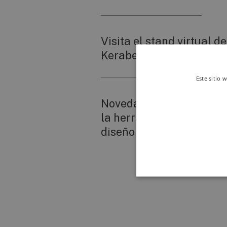
Visita el stand virtual de
Keraben en Cevisama 2
Este sitio 
Novedades disponibles 
la herramienta online d
diseño 3D de Keraben