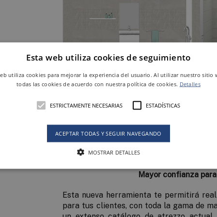
020
Esta web utiliza cookies de seguimiento
web utiliza cookies para mejorar la experiencia del usuario. Al utilizar nuestro sitio
todas las cookies de acuerdo con nuestra política de cookies.
Detalles
en
ESTRICTAMENTE NECESARIAS
ESTADÍSTICAS
e
Mucho más rápida e
Desde el 1 de diciembre de 2019, está dis
ACEPTAR TODAS Y SEGUIR NAVEGANDO
web de Keraben una nueva herramienta 
MOSTRAR DETALLES
mucho más rápida e intuitiva.
Mayor confianza para 
Esta nueva herramienta te permitirá real
para tus clientes, con toda la gama de m
un extenso catálogo de atrezzo actual 