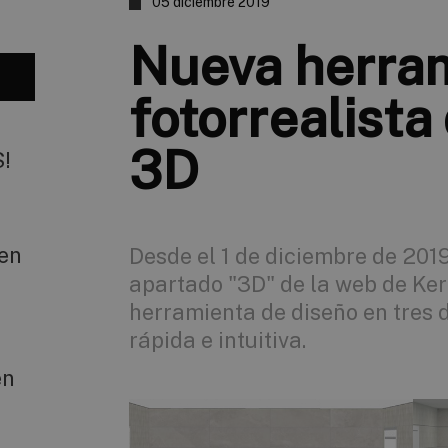
05 diciembre 2019
Nueva herra
fotorrealista
3D
S!
 en
Desde el 1 de diciembre de 2019
apartado "3D" de la web de Ke
herramienta de diseño en tres
rápida e intuitiva.
en