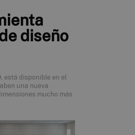
mienta
 de diseño
, está disponible en el
raben una nueva
 dimensiones mucho más