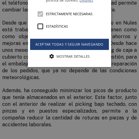
política de cookies.
Detalles
el teléfono para enviar notificaciones. Truckload permite
cambiar las citas tantas veces como se necesite.
ESTRICTAMENTE NECESARIAS
Desde que el grupo renovó su centro logístico en Nules
ESTADÍSTICAS
está trabajando en diversos aspectos que tienen como
como objetivo implementar una serie de ahorros y
mejoras en el servicio que ofrece al cliente. Desde hace
ACEPTAR TODAS Y SEGUIR NAVEGANDO
unos meses, la compañía realiza
todo el picking de caja a
MOSTRAR DETALLES
cubierto
con los beneficios, que tiene esta cuestión, para
el embalaje del producto y la capacidad de preparación
de los pedidos, que ya no depende de las condiciones
meteorológicas.
Además, ha conseguido minimizar los picos de producto
que tenía almacenados
en el exterior.
Este factor, junto
con el anterior de realizar el picking bajo techado, con
pinzas y en puestos especializados, permite a la
compañía reducir la cantidad de roturas en piezas y de
accidentes laborales.